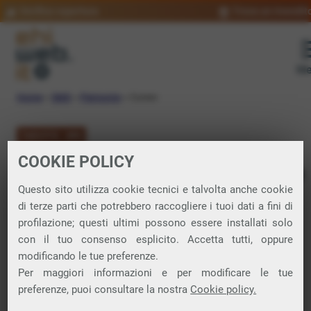
Verifica copertura
Trova un rivendit
Me
Home
»
SMS
»
Piemonte
»
Cuneo
TARIFFE SMS
COOKIE POLICY
Invio SMS in Cuneo
Questo sito utilizza cookie tecnici e talvolta anche cookie
di terze parti che potrebbero raccogliere i tuoi dati a fini di
Con la piattaforma BeSMS invii
profilazione; questi ultimi possono essere installati solo
con il tuo consenso esplicito. Accetta tutti, oppure
facilmente i tuoi SMS promozionali
modificando le tue preferenze.
multipli nella provincia di Cuneo
Per maggiori informazioni e per modificare le tue
preferenze, puoi consultare la nostra
Cookie policy.
La piattaforma BeSMS è stata progettata per raggiungere