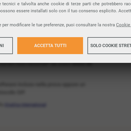
ia VoIP che permette di
telefonare via
 tecnici e talvolta anche cookie di terze parti che potrebbero racco
 possono essere installati solo con il tuo consenso esplicito. Accet
ovincia di Chieti e nella tua città: Filetto.
 per modificare le tue preferenze, puoi consultare la nostra
Cookie 
x Free
, un numero telefonico gratis della tua
s e senza impegno
: basta avere una linea
NI
ACCETTA TUTTI
SOLO COOKIE STRE
 numeri fissi nazionali* da usare
entro 30
Maggiori 
software incluso nella prova oppure un
Maggiori 
ocollo SIP.
ffa
VivaVox International