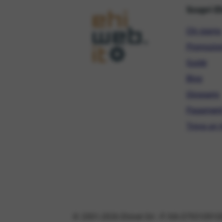
Scopri E
Chi siamo
Promozio
Guide
Blog
Glossario
Pagament
Trova un r
© 2001-2026 Ehinet Srl - P. IVA 079310910