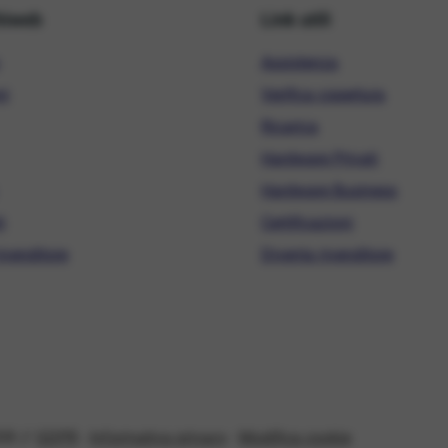
hiweb
Link utili
Assistenza
ni
Verifica copertura
Ricarica
Hardware Privati
Hardware Business
i
Certificazioni
ivenditore
Diventa rivenditore
08 //
GDPR
-
Informativa privacy
-
Modifica cookie