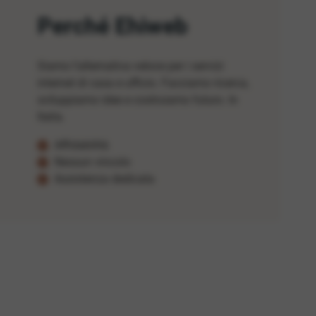
Perché Ehiweb
Siamo l'alternativa veloce per i servizi
internet di casa e ufficio. Facciamo ricerca,
sviluppiamo idee e costruiamo futuro. In
Italia.
Affidabilità
Nessun vincolo
Assistenza dedicata