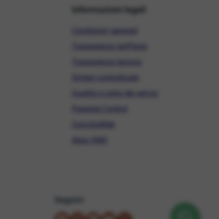
Informazioni legali
Condizioni generali
Trasparenza tariffaria
Trasparenza tecnica
Sintesi contrattuale
Qualità e carta dei servizi
Parental Control
ConciliaWeb
Alias SMS
Seguici