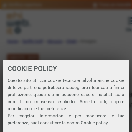
Verifica copertura
Trova un rivendit
Me
Home
»
Tariffe VoIP
»
Abruzzo
»
Chieti
»
Orsogna
TARIFFE VOIP
COOKIE POLICY
VoIP Orsogna
Questo sito utilizza cookie tecnici e talvolta anche cookie
di terze parti che potrebbero raccogliere i tuoi dati a fini di
Telefonia VoIP Orsogna (Chieti): chiam
profilazione; questi ultimi possono essere installati solo
con il tuo consenso esplicito. Accetta tutti, oppure
qualsiasi numero di telefono e risparmi
modificando le tue preferenze.
con VivaVox.
Per maggiori informazioni e per modificare le tue
preferenze, puoi consultare la nostra
Cookie policy.
VivaVox è il nostro servizio di telefonia VoIP che