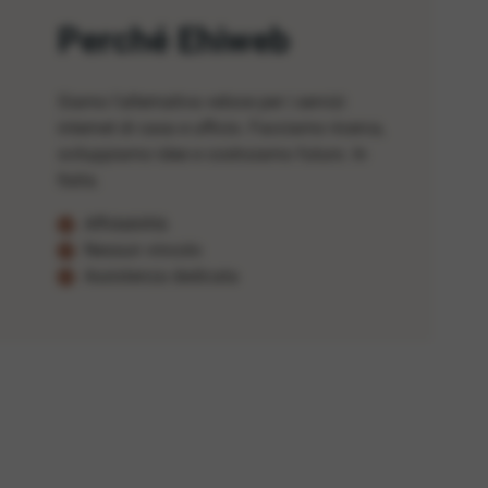
Perché Ehiweb
Siamo l'alternativa veloce per i servizi
internet di casa e ufficio. Facciamo ricerca,
sviluppiamo idee e costruiamo futuro. In
Italia.
Affidabilità
Nessun vincolo
Assistenza dedicata