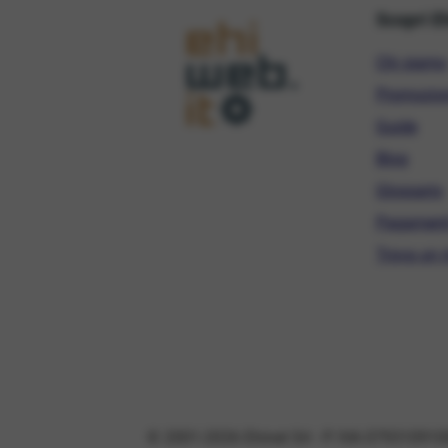
Scopri E
Chi siamo
Promozio
Guide
Blog
Glossario
Pagament
Trova un r
© 2001-2026 Ehinet Srl - P. IVA 079310910