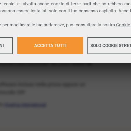
ia VoIP che permette di
telefonare via
 tecnici e talvolta anche cookie di terze parti che potrebbero racco
 possono essere installati solo con il tuo consenso esplicito. Accet
rovincia di Chieti e nella tua città: Ortona.
 per modificare le tue preferenze, puoi consultare la nostra
Cookie 
x Free
, un numero telefonico gratis della tua
is e senza impegno
: basta avere una linea
NI
ACCETTA TUTTI
SOLO COOKIE STRE
 numeri fissi nazionali* da usare
entro 30
Maggiori 
software incluso nella prova oppure un
Maggiori 
ocollo SIP.
ffa
VivaVox International