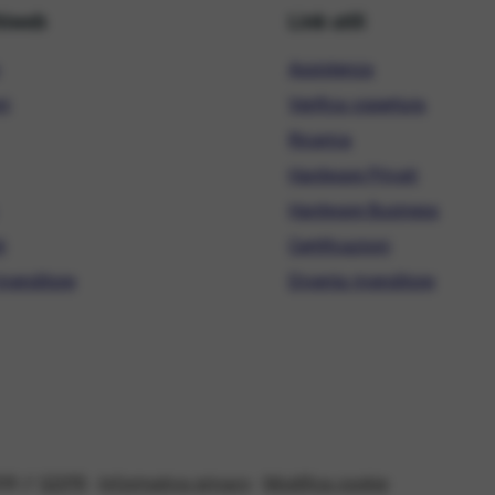
hiweb
Link utili
Assistenza
ni
Verifica copertura
Ricarica
Hardware Privati
Hardware Business
i
Certificazioni
ivenditore
Diventa rivenditore
08 //
GDPR
-
Informativa privacy
-
Modifica cookie