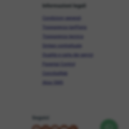
Informazioni legali
Condizioni generali
Trasparenza tariffaria
Trasparenza tecnica
Sintesi contrattuale
Qualità e carta dei servizi
Parental Control
ConciliaWeb
Alias SMS
Seguici