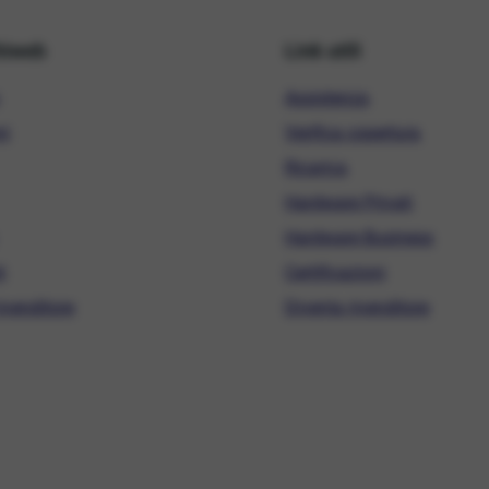
hiweb
Link utili
Assistenza
ni
Verifica copertura
Ricarica
Hardware Privati
Hardware Business
i
Certificazioni
ivenditore
Diventa rivenditore