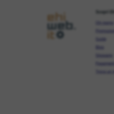
Scopri E
Chi siamo
Promozio
Guide
Blog
Glossario
Pagament
Trova un r