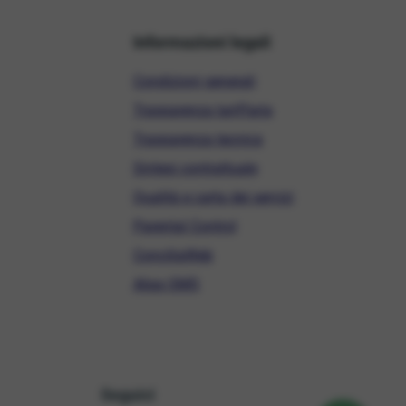
Informazioni legali
Condizioni generali
Trasparenza tariffaria
Trasparenza tecnica
Sintesi contrattuale
Qualità e carta dei servizi
Parental Control
ConciliaWeb
Alias SMS
Seguici