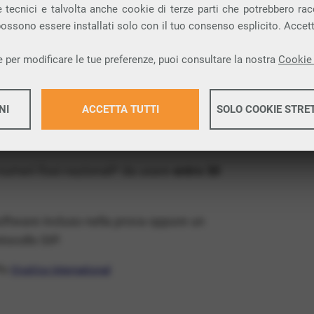
ia VoIP che permette di
telefonare via
 tecnici e talvolta anche cookie di terze parti che potrebbero racco
 possono essere installati solo con il tuo consenso esplicito. Accet
rovincia di Chieti e nella tua città: Santa
 per modificare le tue preferenze, puoi consultare la nostra
Cookie 
x Free
, un numero telefonico gratis della tua
NI
ACCETTA TUTTI
SOLO COOKIE STRE
il VoIP gratis e senza impegno
: basta avere
operatore.
Maggiori 
 numeri fissi nazionali* da usare
entro 30
Maggiori 
software incluso nella prova oppure un
ocollo SIP.
ffa
VivaVox International