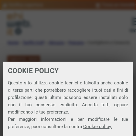
Verifica copertura
Trova un rivendit
Me
Home
»
Tariffe VoIP
»
Abruzzo
»
Pescara
»
Castiglione a Casauria
TARIFFE VOIP
COOKIE POLICY
VoIP Castiglione a
Questo sito utilizza cookie tecnici e talvolta anche cookie
Casauria
di terze parti che potrebbero raccogliere i tuoi dati a fini di
profilazione; questi ultimi possono essere installati solo
con il tuo consenso esplicito. Accetta tutti, oppure
Telefonia VoIP Castiglione a Casauria
modificando le tue preferenze.
Per maggiori informazioni e per modificare le tue
(Pescara): chiama qualsiasi numero di
preferenze, puoi consultare la nostra
Cookie policy.
telefono e risparmia con VivaVox.