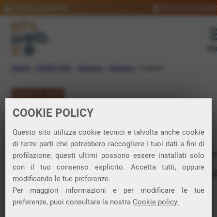
Verifica copertura
Trova un rivendit
Me
Home
»
Tariffe VoIP
»
Abruzzo
»
Pescara
»
Cugnoli
TARIFFE VOIP
COOKIE POLICY
VoIP Cugnoli
Questo sito utilizza cookie tecnici e talvolta anche cookie
di terze parti che potrebbero raccogliere i tuoi dati a fini di
Telefonia VoIP Cugnoli (Pescara): chia
profilazione; questi ultimi possono essere installati solo
con il tuo consenso esplicito. Accetta tutti, oppure
qualsiasi numero di telefono e risparmi
modificando le tue preferenze.
con VivaVox.
Per maggiori informazioni e per modificare le tue
preferenze, puoi consultare la nostra
Cookie policy.
VivaVox è il nostro servizio di telefonia VoIP che