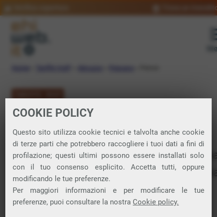
Verifica copertura
Trova un rivendit
Me
Home
»
Tariffe VoIP
»
Abruzzo
»
Pescara
»
Penne
TARIFFE VOIP
COOKIE POLICY
VoIP Penne
Questo sito utilizza cookie tecnici e talvolta anche cookie
di terze parti che potrebbero raccogliere i tuoi dati a fini di
Telefonia VoIP Penne (Pescara): chiam
profilazione; questi ultimi possono essere installati solo
con il tuo consenso esplicito. Accetta tutti, oppure
qualsiasi numero di telefono e risparmi
modificando le tue preferenze.
con VivaVox.
Per maggiori informazioni e per modificare le tue
preferenze, puoi consultare la nostra
Cookie policy.
VivaVox è il nostro servizio di telefonia VoIP che