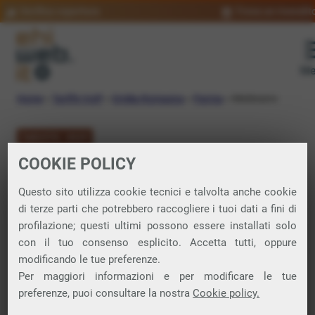
Verifica copertura
Trova un rivendit
Me
Home
»
Tariffe VoIP
»
Emilia-Romagna
»
Parma
»
Medesano
TARIFFE VOIP
COOKIE POLICY
VoIP Medesano
Questo sito utilizza cookie tecnici e talvolta anche cookie
di terze parti che potrebbero raccogliere i tuoi dati a fini di
Telefonia VoIP Medesano (Parma):
profilazione; questi ultimi possono essere installati solo
con il tuo consenso esplicito. Accetta tutti, oppure
chiama qualsiasi numero di telefono e
modificando le tue preferenze.
risparmia con VivaVox.
Per maggiori informazioni e per modificare le tue
preferenze, puoi consultare la nostra
Cookie policy.
VivaVox è il nostro servizio di telefonia VoIP che