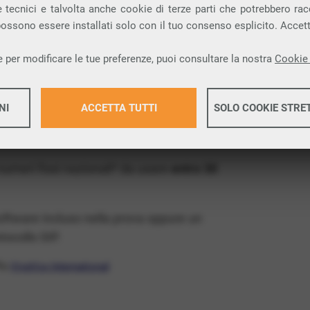
ia VoIP che permette di
telefonare via
 tecnici e talvolta anche cookie di terze parti che potrebbero racco
 possono essere installati solo con il tuo consenso esplicito. Accet
provincia di Parma e nella tua città:
 per modificare le tue preferenze, puoi consultare la nostra
Cookie 
x Free
, un numero telefonico gratis della tua
NI
ACCETTA TUTTI
SOLO COOKIE STRE
 gratis e senza impegno
: basta avere una
tore.
Maggiori 
 numeri fissi nazionali* da usare
entro 30
Maggiori 
software incluso nella prova oppure un
ocollo SIP.
ffa
VivaVox International