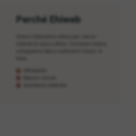
Perché Ehiweb
Siamo l'alternativa veloce per i servizi
internet di casa e ufficio. Facciamo ricerca,
sviluppiamo idee e costruiamo futuro. In
Italia.
Affidabilità
Nessun vincolo
Assistenza dedicata