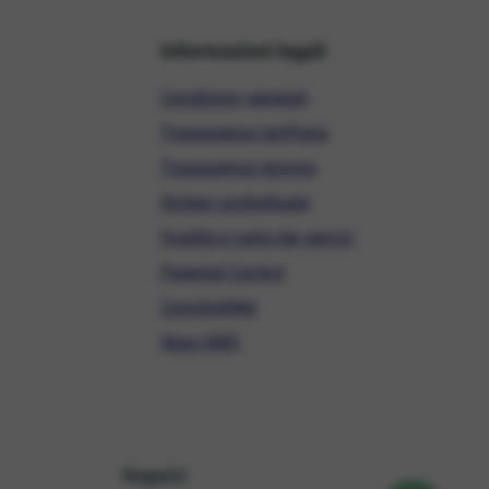
Informazioni legali
Condizioni generali
Trasparenza tariffaria
Trasparenza tecnica
Sintesi contrattuale
Qualità e carta dei servizi
Parental Control
ConciliaWeb
Alias SMS
Seguici