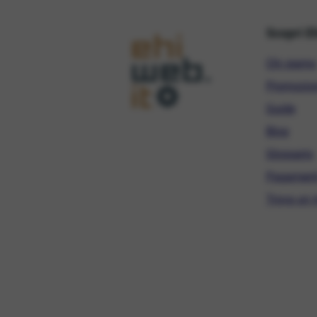
Scopri E
Chi siamo
Promozio
Guide
Blog
Glossario
Pagament
Trova un r