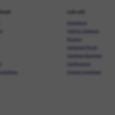
hiweb
Link utili
Assistenza
ni
Verifica copertura
Ricarica
Hardware Privati
Hardware Business
i
Certificazioni
ivenditore
Diventa rivenditore