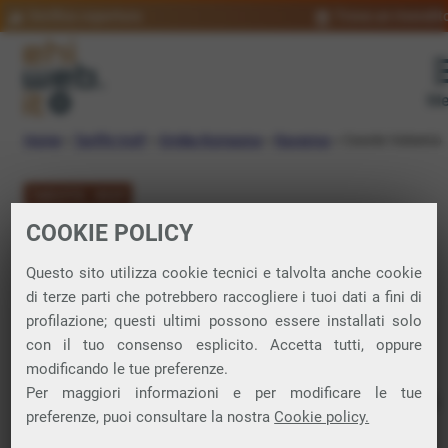
Verifica copertura
Trova un rivendit
Me
Home
»
Tariffe VoIP
»
Emilia-Romagna
»
Ravenna
»
Casola Valsenio
TARIFFE VOIP
COOKIE POLICY
VoIP Casola
Questo sito utilizza cookie tecnici e talvolta anche cookie
Valsenio
di terze parti che potrebbero raccogliere i tuoi dati a fini di
profilazione; questi ultimi possono essere installati solo
con il tuo consenso esplicito. Accetta tutti, oppure
Telefonia VoIP Casola Valsenio
modificando le tue preferenze.
Per maggiori informazioni e per modificare le tue
(Ravenna): chiama qualsiasi numero di
preferenze, puoi consultare la nostra
Cookie policy.
telefono e risparmia con VivaVox.