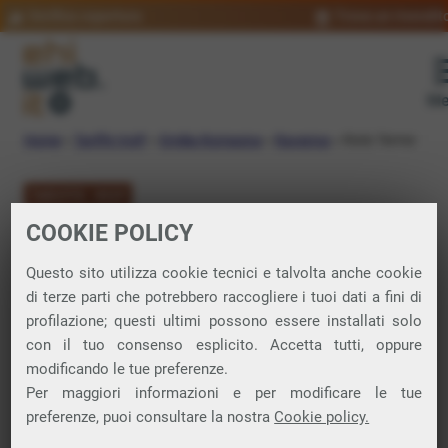
Verifica copertura
Trova un rivendit
Me
Home
»
Tariffe VoIP
»
Emilia-Romagna
»
Ravenna
»
Riolo Terme
TARIFFE VOIP
COOKIE POLICY
VoIP Riolo Terme
Questo sito utilizza cookie tecnici e talvolta anche cookie
di terze parti che potrebbero raccogliere i tuoi dati a fini di
Telefonia VoIP Riolo Terme (Ravenna):
profilazione; questi ultimi possono essere installati solo
con il tuo consenso esplicito. Accetta tutti, oppure
chiama qualsiasi numero di telefono e
modificando le tue preferenze.
risparmia con VivaVox.
Per maggiori informazioni e per modificare le tue
preferenze, puoi consultare la nostra
Cookie policy.
VivaVox è il nostro servizio di telefonia VoIP che