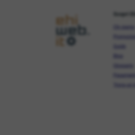
Scopri E
Chi siamo
Promozio
Guide
Blog
Glossario
Pagament
Trova un r