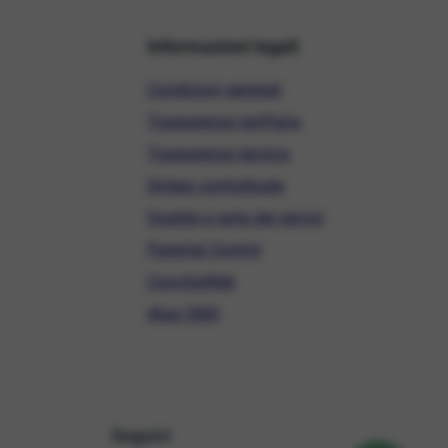
Informazioni legali
Condizioni generali
Trasparenza tariffaria
Trasparenza tecnica
Sintesi contrattuale
Qualità e carta dei servizi
Parental Control
ConciliaWeb
Alias SMS
Seguici