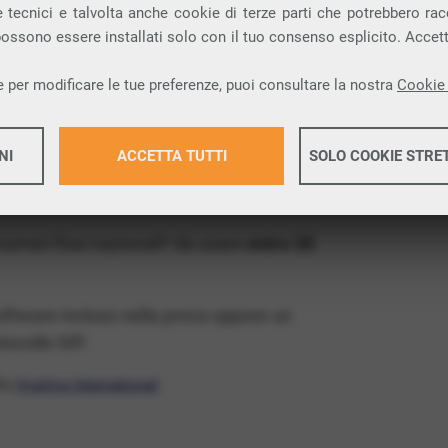
ia VoIP che permette di
telefonare via
 tecnici e talvolta anche cookie di terze parti che potrebbero racco
 possono essere installati solo con il tuo consenso esplicito. Accet
provincia di Reggio nell’Emilia e nella tua
 per modificare le tue preferenze, puoi consultare la nostra
Cookie 
x Free
, un numero telefonico gratis della tua
NI
ACCETTA TUTTI
SOLO COOKIE STRE
s e senza impegno
: basta avere una linea
Maggiori 
 numeri fissi nazionali* da usare
entro 30
Maggiori 
software incluso nella prova oppure un
ocollo SIP.
ffa
VivaVox International