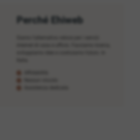
Perché Ehiweb
Siamo l'alternativa veloce per i servizi
internet di casa e ufficio. Facciamo ricerca,
sviluppiamo idee e costruiamo futuro. In
Italia.
Affidabilità
Nessun vincolo
Assistenza dedicata