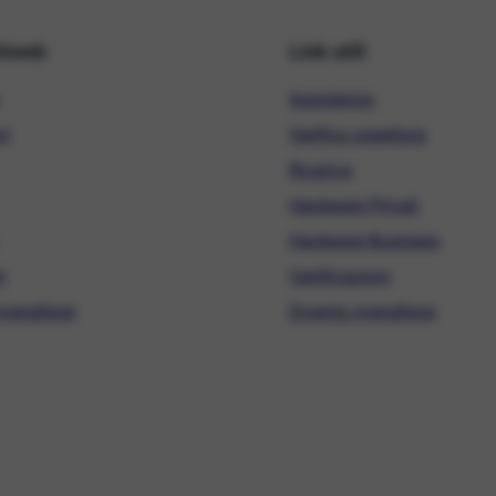
hiweb
Link utili
Assistenza
ni
Verifica copertura
Ricarica
Hardware Privati
Hardware Business
i
Certificazioni
ivenditore
Diventa rivenditore