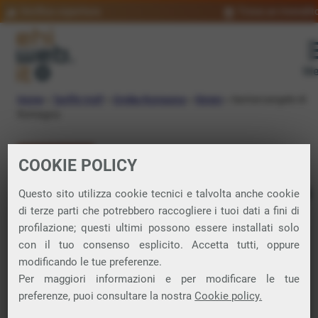
Verifica copertura
Trova un rivendit
Me
Home
»
Tariffe VoIP
»
Emilia-Romagna
»
Rimini
»
Santarcangelo di
Romagna
TARIFFE VOIP
COOKIE POLICY
VoIP Santarcangelo
Questo sito utilizza cookie tecnici e talvolta anche cookie
di terze parti che potrebbero raccogliere i tuoi dati a fini di
di Romagna
profilazione; questi ultimi possono essere installati solo
con il tuo consenso esplicito. Accetta tutti, oppure
modificando le tue preferenze.
Telefonia VoIP Santarcangelo di
Per maggiori informazioni e per modificare le tue
preferenze, puoi consultare la nostra
Cookie policy.
Romagna (Rimini): chiama qualsiasi