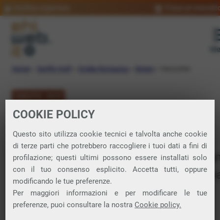
Verifica copertura
Trova un rivendit
Me
Home
»
Tariffe VoIP
»
Emilia-Romagna
»
Rimini
»
Verucchio
TARIFFE VOIP
COOKIE POLICY
VoIP Verucchio
Questo sito utilizza cookie tecnici e talvolta anche cookie
di terze parti che potrebbero raccogliere i tuoi dati a fini di
Telefonia VoIP Verucchio (Rimini): chi
profilazione; questi ultimi possono essere installati solo
con il tuo consenso esplicito. Accetta tutti, oppure
qualsiasi numero di telefono e risparmi
modificando le tue preferenze.
con VivaVox.
Per maggiori informazioni e per modificare le tue
preferenze, puoi consultare la nostra
Cookie policy.
VivaVox è il nostro servizio di telefonia VoIP che