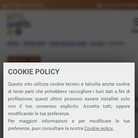
Verifica copertura
Trova un rivendit
Me
Home
»
Tariffe VoIP
»
Friuli-Venezia Giulia
»
Gorizia
»
Sagrado
TARIFFE VOIP
COOKIE POLICY
VoIP Sagrado
Questo sito utilizza cookie tecnici e talvolta anche cookie
di terze parti che potrebbero raccogliere i tuoi dati a fini di
Telefonia VoIP Sagrado (Gorizia): chia
profilazione; questi ultimi possono essere installati solo
con il tuo consenso esplicito. Accetta tutti, oppure
qualsiasi numero di telefono e risparmi
modificando le tue preferenze.
con VivaVox.
Per maggiori informazioni e per modificare le tue
preferenze, puoi consultare la nostra
Cookie policy.
VivaVox è il nostro servizio di telefonia VoIP che