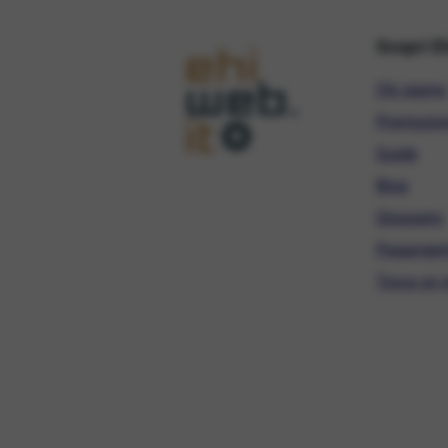
Scopri E
Chi siamo
Promozio
Guide
Blog
Glossario
Pagament
Trova un r