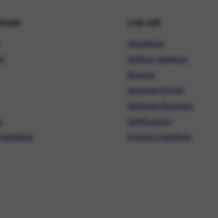
hiweb
Link utili
Assistenza
ni
Verifica copertura
Ricarica
Hardware Privati
Hardware Business
i
Certificazioni
ivenditore
Diventa rivenditore