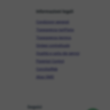
Informazioni legali
Condizioni generali
Trasparenza tariffaria
Trasparenza tecnica
Sintesi contrattuale
Qualità e carta dei servizi
Parental Control
ConciliaWeb
Alias SMS
Seguici