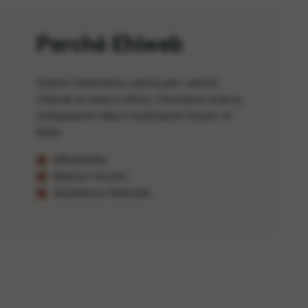
Perché Ehiweb
Siamo l'alternativa veloce per i servizi
internet di casa e ufficio. Facciamo ricerca,
sviluppiamo idee e costruiamo futuro. In
Italia.
Affidabilità
Nessun vincolo
Assistenza dedicata