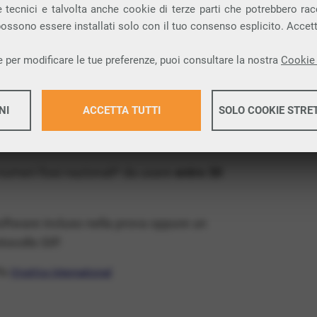
ia VoIP che permette di
telefonare via
 tecnici e talvolta anche cookie di terze parti che potrebbero racco
 possono essere installati solo con il tuo consenso esplicito. Accet
provincia di Pordenone e nella tua città:
 per modificare le tue preferenze, puoi consultare la nostra
Cookie 
x Free
, un numero telefonico gratis della tua
NI
ACCETTA TUTTI
SOLO COOKIE STRE
ratis e senza impegno
: basta avere una linea
Maggiori 
 numeri fissi nazionali* da usare
entro 30
Maggiori 
software incluso nella prova oppure un
ocollo SIP.
ffa
VivaVox International