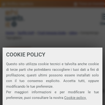
Verifica copertura
Trova un rivendit
Me
Home
»
Tariffe VoIP
»
Friuli-Venezia Giulia
»
Udine
»
Campolongo
Tapogliano
TARIFFE VOIP
COOKIE POLICY
VoIP Campolongo
Questo sito utilizza cookie tecnici e talvolta anche cookie
di terze parti che potrebbero raccogliere i tuoi dati a fini di
Tapogliano
profilazione; questi ultimi possono essere installati solo
con il tuo consenso esplicito. Accetta tutti, oppure
modificando le tue preferenze.
Telefonia VoIP Campolongo Tapogliano
Per maggiori informazioni e per modificare le tue
preferenze, puoi consultare la nostra
Cookie policy.
(Udine): chiama qualsiasi numero di