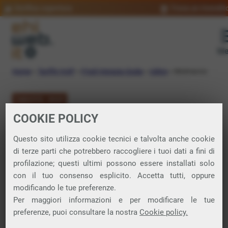
Verifica copertura
Trova un rivendit
Me
Home
»
Tariffe VoIP
»
Friuli-Venezia Giulia
»
Udine
»
Moimacco
TARIFFE VOIP
COOKIE POLICY
VoIP Moimacco
Questo sito utilizza cookie tecnici e talvolta anche cookie
di terze parti che potrebbero raccogliere i tuoi dati a fini di
Telefonia VoIP Moimacco (Udine):
profilazione; questi ultimi possono essere installati solo
con il tuo consenso esplicito. Accetta tutti, oppure
chiama qualsiasi numero di telefono e
modificando le tue preferenze.
risparmia con VivaVox.
Per maggiori informazioni e per modificare le tue
preferenze, puoi consultare la nostra
Cookie policy.
VivaVox è il nostro servizio di telefonia VoIP che