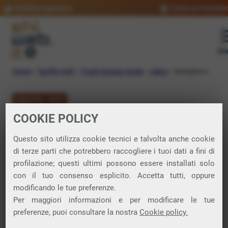
Verifica copertura
Trova un rivendit
Me
Home
»
Tariffe VoIP
»
Friuli-Venezia Giulia
»
Udine
»
Sedegliano
TARIFFE VOIP
COOKIE POLICY
VoIP Sedegliano
Questo sito utilizza cookie tecnici e talvolta anche cookie
di terze parti che potrebbero raccogliere i tuoi dati a fini di
Telefonia VoIP Sedegliano (Udine):
profilazione; questi ultimi possono essere installati solo
con il tuo consenso esplicito. Accetta tutti, oppure
chiama qualsiasi numero di telefono e
modificando le tue preferenze.
risparmia con VivaVox.
Per maggiori informazioni e per modificare le tue
preferenze, puoi consultare la nostra
Cookie policy.
VivaVox è il nostro servizio di telefonia VoIP che