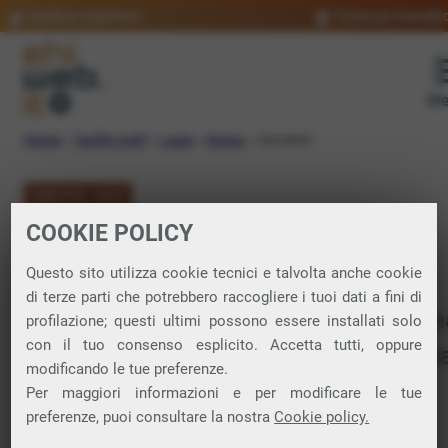
Verifica copertura
Trova un rivendit
Me
Home
»
Tariffe VoIP
»
Lazio
»
Roma
»
Cerveteri
TARIFFE VOIP
COOKIE POLICY
VoIP Cerveteri
Questo sito utilizza cookie tecnici e talvolta anche cookie
di terze parti che potrebbero raccogliere i tuoi dati a fini di
Telefonia VoIP Cerveteri (Roma): chiam
profilazione; questi ultimi possono essere installati solo
con il tuo consenso esplicito. Accetta tutti, oppure
qualsiasi numero di telefono e risparmi
modificando le tue preferenze.
con VivaVox.
Per maggiori informazioni e per modificare le tue
preferenze, puoi consultare la nostra
Cookie policy.
VivaVox è il nostro servizio di telefonia VoIP che