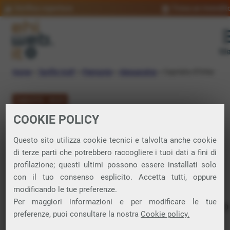
Verifica copertura
Trova un rivendit
Me
Home
»
Tariffe VoIP
»
Piemonte
»
Alessandria
»
Capriata d’Orba
TARIFFE VOIP
COOKIE POLICY
VoIP Capriata
Questo sito utilizza cookie tecnici e talvolta anche cookie
d’Orba
di terze parti che potrebbero raccogliere i tuoi dati a fini di
profilazione; questi ultimi possono essere installati solo
con il tuo consenso esplicito. Accetta tutti, oppure
Telefonia VoIP Capriata d’Orba
modificando le tue preferenze.
Per maggiori informazioni e per modificare le tue
(Alessandria): chiama qualsiasi numero
preferenze, puoi consultare la nostra
Cookie policy.
telefono e risparmia con VivaVox.