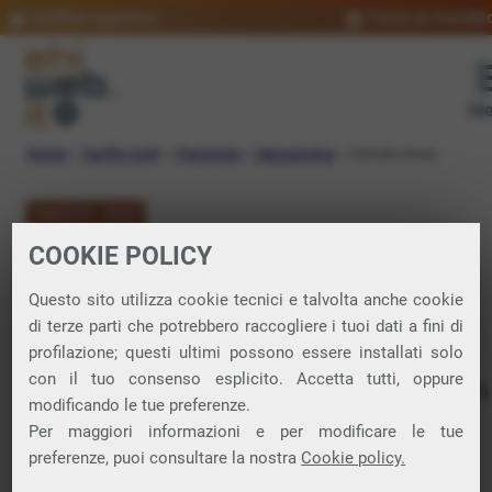
Verifica copertura
Trova un rivendit
Me
Home
»
Tariffe VoIP
»
Piemonte
»
Alessandria
»
Cerreto Grue
TARIFFE VOIP
COOKIE POLICY
VoIP Cerreto Grue
Questo sito utilizza cookie tecnici e talvolta anche cookie
di terze parti che potrebbero raccogliere i tuoi dati a fini di
Telefonia VoIP Cerreto Grue
profilazione; questi ultimi possono essere installati solo
con il tuo consenso esplicito. Accetta tutti, oppure
(Alessandria): chiama qualsiasi numero
modificando le tue preferenze.
telefono e risparmia con VivaVox.
Per maggiori informazioni e per modificare le tue
preferenze, puoi consultare la nostra
Cookie policy.
VivaVox è il nostro servizio di telefonia VoIP che