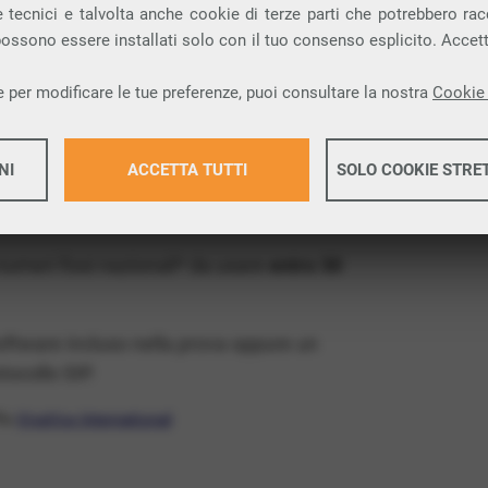
ia VoIP che permette di
telefonare via
 tecnici e talvolta anche cookie di terze parti che potrebbero racco
 possono essere installati solo con il tuo consenso esplicito. Accet
provincia di Alessandria e nella tua città:
 per modificare le tue preferenze, puoi consultare la nostra
Cookie 
x Free
, un numero telefonico gratis della tua
NI
ACCETTA TUTTI
SOLO COOKIE STRE
P gratis e senza impegno
: basta avere una
tore.
Maggiori 
 numeri fissi nazionali* da usare
entro 30
Maggiori 
software incluso nella prova oppure un
ocollo SIP.
ffa
VivaVox International