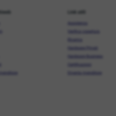
hiweb
Link utili
Assistenza
ni
Verifica copertura
Ricarica
Hardware Privati
Hardware Business
i
Certificazioni
ivenditore
Diventa rivenditore