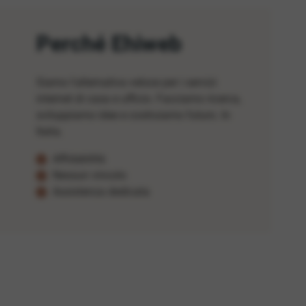
Perché Ehiweb
Siamo l'alternativa veloce per i servizi
internet di casa e ufficio. Facciamo ricerca,
sviluppiamo idee e costruiamo futuro. In
Italia.
Affidabilità
Nessun vincolo
Assistenza dedicata