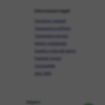
Informazioni legali
Condizioni generali
Trasparenza tariffaria
Trasparenza tecnica
Sintesi contrattuale
Qualità e carta dei servizi
Parental Control
ConciliaWeb
Alias SMS
Seguici