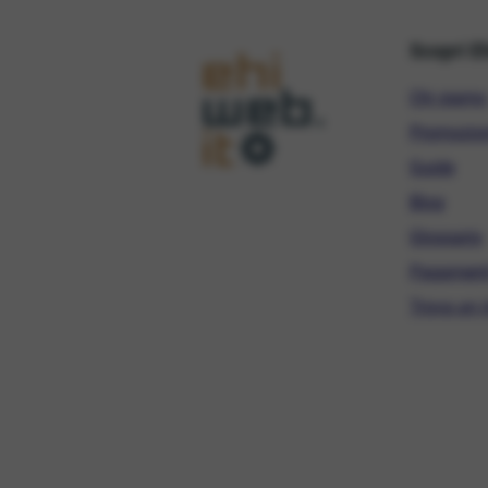
Scopri E
Chi siamo
Promozio
Guide
Blog
Glossario
Pagament
Trova un r