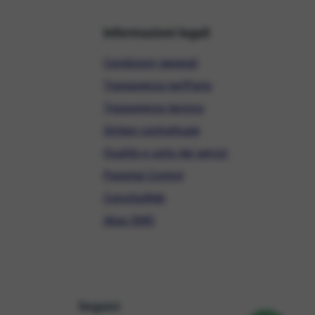
Informazioni legali
Condizioni generali
Trasparenza tariffaria
Trasparenza tecnica
Sintesi contrattuale
Qualità e carta dei servizi
Parental Control
ConciliaWeb
Alias SMS
Seguici