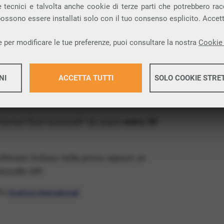
ia VoIP che permette di
telefonare via
 tecnici e talvolta anche cookie di terze parti che potrebbero racco
 possono essere installati solo con il tuo consenso esplicito. Accet
provincia di Alessandria e nella tua città:
 per modificare le tue preferenze, puoi consultare la nostra
Cookie 
x Free
, un numero telefonico gratis della tua
NI
ACCETTA TUTTI
SOLO COOKIE STRE
 il VoIP gratis e senza impegno
: basta avere
operatore.
Maggiori 
 numeri fissi nazionali* da usare
entro 30
Maggiori 
software incluso nella prova oppure un
ocollo SIP.
ffa
VivaVox International