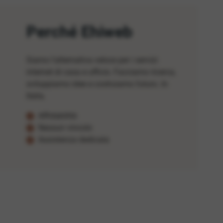
Perché Ehiweb
Siamo l'alternativa veloce per i servizi
internet di casa e ufficio. Facciamo ricerca,
sviluppiamo idee e costruiamo futuro. In
Italia.
Affidabilità
Nessun vincolo
Assistenza dedicata