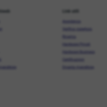
hiweb
Link utili
Assistenza
ni
Verifica copertura
Ricarica
Hardware Privati
Hardware Business
i
Certificazioni
ivenditore
Diventa rivenditore