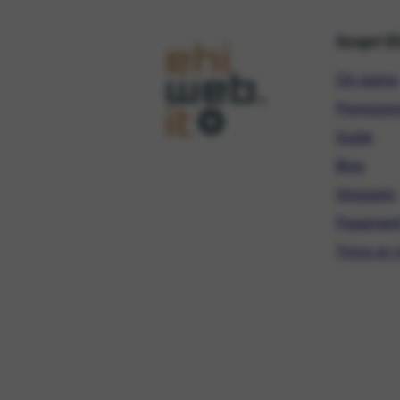
Scopri E
Chi siamo
Promozio
Guide
Blog
Glossario
Pagament
Trova un r