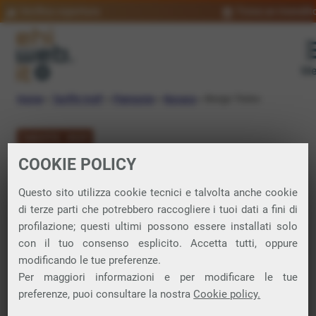
Verifica copertura
Trova un rivendit
Me
Home
»
Tariffe VoIP
»
Piemonte
»
Novara
»
Borgo Ticino
TARIFFE VOIP
COOKIE POLICY
VoIP Borgo Ticino
Questo sito utilizza cookie tecnici e talvolta anche cookie
di terze parti che potrebbero raccogliere i tuoi dati a fini di
Telefonia VoIP Borgo Ticino (Novara):
profilazione; questi ultimi possono essere installati solo
con il tuo consenso esplicito. Accetta tutti, oppure
chiama qualsiasi numero di telefono e
modificando le tue preferenze.
risparmia con VivaVox.
Per maggiori informazioni e per modificare le tue
preferenze, puoi consultare la nostra
Cookie policy.
VivaVox è il nostro servizio di telefonia VoIP che