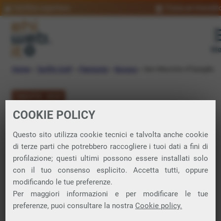
Verifica copertura
Trova un rivendit
Me
Home
»
Tariffe VoIP
»
Piemonte
»
Novara
»
San Maurizio d’Opaglio
TARIFFE VOIP
COOKIE POLICY
VoIP San Maurizio
Questo sito utilizza cookie tecnici e talvolta anche cookie
d’Opaglio
di terze parti che potrebbero raccogliere i tuoi dati a fini di
profilazione; questi ultimi possono essere installati solo
con il tuo consenso esplicito. Accetta tutti, oppure
Telefonia VoIP San Maurizio d’Opaglio
modificando le tue preferenze.
Per maggiori informazioni e per modificare le tue
(Novara): chiama qualsiasi numero di
preferenze, puoi consultare la nostra
Cookie policy.
telefono e risparmia con VivaVox.