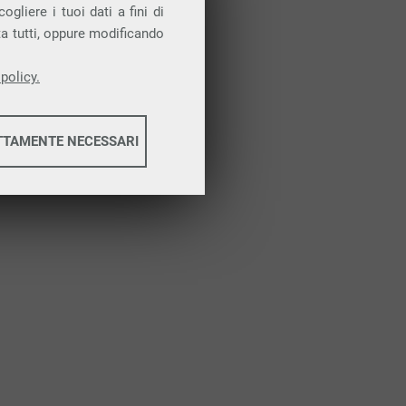
Attiva la prova gratuita
gliere i tuoi dati a fini di
ta tutti, oppure modificando
policy.
TTAMENTE NECESSARI
informazioni
informazioni