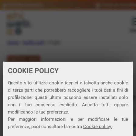
Verifica copertura
Trova un rivendit
Me
Home
»
Tariffe VoIP
»
Puglia
TARIFFE VOIP
COOKIE POLICY
VoIP Puglia
Questo sito utilizza cookie tecnici e talvolta anche cookie
di terze parti che potrebbero raccogliere i tuoi dati a fini di
Telefonia VoIP regione Puglia: chiama e
profilazione; questi ultimi possono essere installati solo
con il tuo consenso esplicito. Accetta tutti, oppure
risparmia sulle telefonate con VivaVox.
modificando le tue preferenze.
Per maggiori informazioni e per modificare le tue
VivaVox è il nostro servizio di telefonia VoIP disponibi
preferenze, puoi consultare la nostra
Cookie policy.
anche nella regione Puglia.