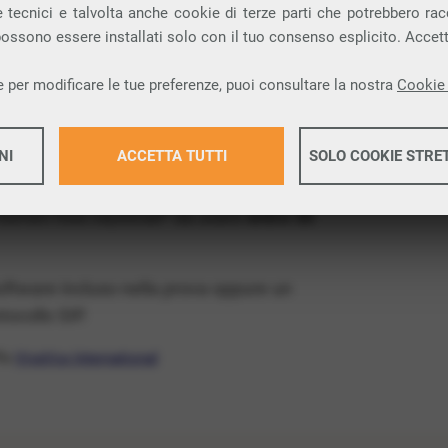
ia VoIP che permette di
telefonare via
 tecnici e talvolta anche cookie di terze parti che potrebbero racco
 possono essere installati solo con il tuo consenso esplicito. Accet
provincia di Nuoro e nella tua città: Gavoi.
 per modificare le tue preferenze, puoi consultare la nostra
Cookie 
x Free
, un numero telefonico gratis della tua
s e senza impegno
: basta avere una linea
NI
ACCETTA TUTTI
SOLO COOKIE STRE
 numeri fissi nazionali* da usare
entro 30
Maggiori 
software incluso nella prova oppure un
Maggiori 
ocollo SIP.
ffa
VivaVox International