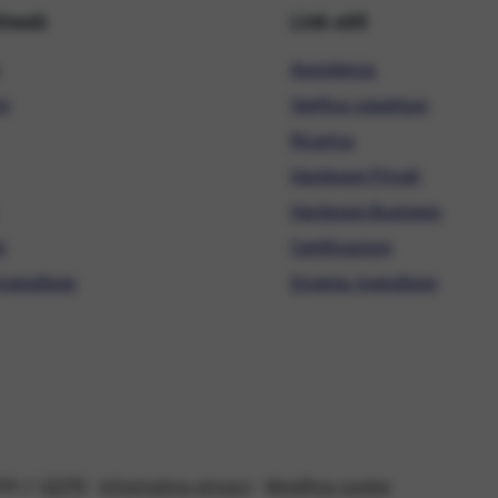
hiweb
Link utili
Assistenza
ni
Verifica copertura
Ricarica
Hardware Privati
Hardware Business
i
Certificazioni
ivenditore
Diventa rivenditore
08 //
GDPR
-
Informativa privacy
-
Modifica cookie