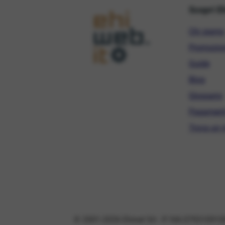
Scopri E
Chi siamo
Promozio
Guide
Blog
Glossario
Pagament
Trova un r
© 2001-2026 Ehinet Srl - P. IVA 079310910