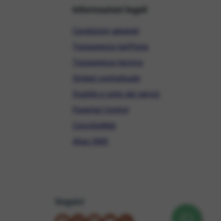
Informazioni legali
Condizioni generali
Trasparenza tariffaria
Trasparenza tecnica
Sintesi contrattuale
Qualità e carta dei servizi
Parental Control
ConciliaWeb
Alias SMS
Seguici