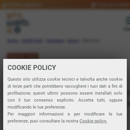
Verifica copertura
Trova un rivendit
Me
Home
»
Tariffe VoIP
»
Sardegna
»
Nuoro
»
Macomer
TARIFFE VOIP
COOKIE POLICY
VoIP Macomer
Questo sito utilizza cookie tecnici e talvolta anche cookie
di terze parti che potrebbero raccogliere i tuoi dati a fini di
Telefonia VoIP Macomer (Nuoro): chia
profilazione; questi ultimi possono essere installati solo
con il tuo consenso esplicito. Accetta tutti, oppure
qualsiasi numero di telefono e risparmi
modificando le tue preferenze.
con VivaVox.
Per maggiori informazioni e per modificare le tue
preferenze, puoi consultare la nostra
Cookie policy.
VivaVox è il nostro servizio di telefonia VoIP che