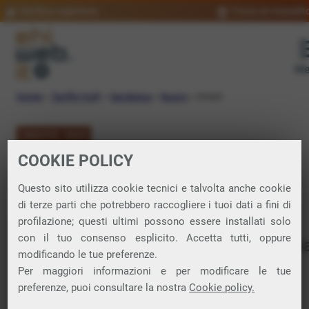
Verifica copertura
Trova un rivendit
Me
Home
»
Tariffe VoIP
»
Sardegna
»
Nuoro
»
Onanì
TARIFFE VOIP
COOKIE POLICY
VoIP Onanì
Questo sito utilizza cookie tecnici e talvolta anche cookie
di terze parti che potrebbero raccogliere i tuoi dati a fini di
Telefonia VoIP Onanì (Nuoro): chiama
profilazione; questi ultimi possono essere installati solo
con il tuo consenso esplicito. Accetta tutti, oppure
qualsiasi numero di telefono e risparmi
modificando le tue preferenze.
con VivaVox.
Per maggiori informazioni e per modificare le tue
preferenze, puoi consultare la nostra
Cookie policy.
VivaVox è il nostro servizio di telefonia VoIP che