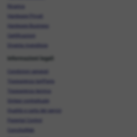
Ricarica
Hardware Privati
Hardware Business
Certificazioni
Diventa rivenditore
Informazioni legali
Condizioni generali
Trasparenza tariffaria
Trasparenza tecnica
Sintesi contrattuale
Qualità e carta dei servizi
Parental Control
ConciliaWeb