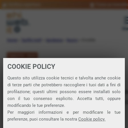
Verifica copertura
Trova un rivendit
Me
Home
»
Tariffe VoIP
»
Sardegna
»
Nuoro
»
Ovodda
TARIFFE VOIP
COOKIE POLICY
VoIP Ovodda
Questo sito utilizza cookie tecnici e talvolta anche cookie
di terze parti che potrebbero raccogliere i tuoi dati a fini di
Telefonia VoIP Ovodda (Nuoro): chiama
profilazione; questi ultimi possono essere installati solo
con il tuo consenso esplicito. Accetta tutti, oppure
qualsiasi numero di telefono e risparmi
modificando le tue preferenze.
con VivaVox.
Per maggiori informazioni e per modificare le tue
preferenze, puoi consultare la nostra
Cookie policy.
VivaVox è il nostro servizio di telefonia VoIP che