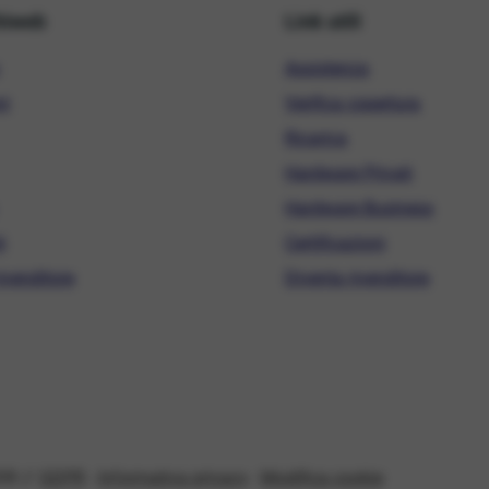
hiweb
Link utili
Assistenza
ni
Verifica copertura
Ricarica
Hardware Privati
Hardware Business
i
Certificazioni
ivenditore
Diventa rivenditore
08 //
GDPR
-
Informativa privacy
-
Modifica cookie