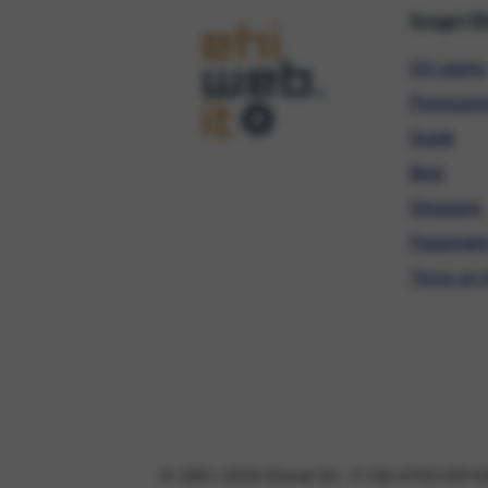
Scopri E
Chi siamo
Promozio
Guide
Blog
Glossario
Pagament
Trova un r
© 2001-2026 Ehinet Srl - P. IVA 079310910