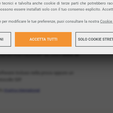
ia VoIP che permette di
telefonare via
 tecnici e talvolta anche cookie di terze parti che potrebbero racco
 possono essere installati solo con il tuo consenso esplicito. Accet
provincia di Nuoro e nella tua città: Sarule.
 per modificare le tue preferenze, puoi consultare la nostra
Cookie 
x Free
, un numero telefonico gratis della tua
s e senza impegno
: basta avere una linea
NI
ACCETTA TUTTI
SOLO COOKIE STRE
 numeri fissi nazionali* da usare
entro 30
Maggiori 
software incluso nella prova oppure un
Maggiori 
ocollo SIP.
ffa
VivaVox International