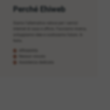
Perché Ehiweb
Siamo l'alternativa veloce per i servizi
internet di casa e ufficio. Facciamo ricerca,
sviluppiamo idee e costruiamo futuro. In
Italia.
Affidabilità
Nessun vincolo
Assistenza dedicata