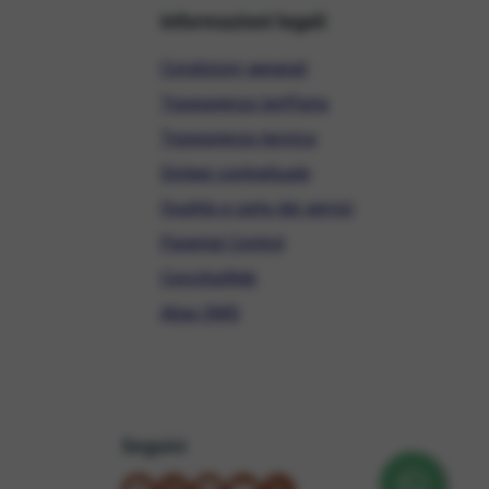
Informazioni legali
Condizioni generali
Trasparenza tariffaria
Trasparenza tecnica
Sintesi contrattuale
Qualità e carta dei servizi
Parental Control
ConciliaWeb
Alias SMS
Seguici