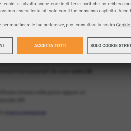
ia VoIP che permette di
telefonare via
 tecnici e talvolta anche cookie di terze parti che potrebbero racco
 possono essere installati solo con il tuo consenso esplicito. Accet
provincia di Nuoro e nella tua città:
 per modificare le tue preferenze, puoi consultare la nostra
Cookie 
x Free
, un numero telefonico gratis della tua
NI
ACCETTA TUTTI
SOLO COOKIE STRE
il VoIP gratis e senza impegno
: basta avere
operatore.
Maggiori 
 numeri fissi nazionali* da usare
entro 30
Maggiori 
software incluso nella prova oppure un
ocollo SIP.
ffa
VivaVox International