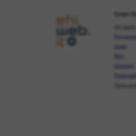
Scopri E
Chi siamo
Promozio
Guide
Blog
Glossario
Pagament
Trova un r