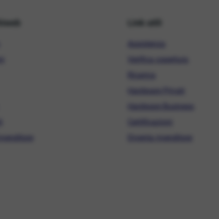
hiweb
Link utili
Assistenza
ni
Verifica copertura
Ricarica
Hardware Privati
Hardware Business
i
Certificazioni
ivenditore
Diventa rivenditore