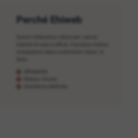
Perché Ehiweb
Siamo l'alternativa veloce per i servizi
internet di casa e ufficio. Facciamo ricerca,
sviluppiamo idee e costruiamo futuro. In
Italia.
Affidabilità
Nessun vincolo
Assistenza dedicata