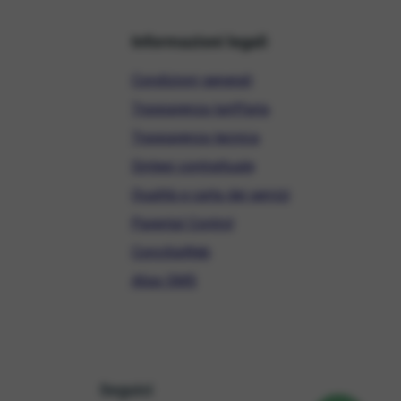
Informazioni legali
Condizioni generali
Trasparenza tariffaria
Trasparenza tecnica
Sintesi contrattuale
Qualità e carta dei servizi
Parental Control
ConciliaWeb
Alias SMS
Seguici