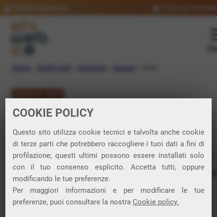
Verifica copertura
Trova un rivendit
Me
Home
»
Tariffe VoIP
»
Sardegna
»
Sassari
»
Ozieri
TARIFFE VOIP
COOKIE POLICY
VoIP Ozieri
Questo sito utilizza cookie tecnici e talvolta anche cookie
di terze parti che potrebbero raccogliere i tuoi dati a fini di
Telefonia VoIP Ozieri (Sassari): chiama
profilazione; questi ultimi possono essere installati solo
con il tuo consenso esplicito. Accetta tutti, oppure
qualsiasi numero di telefono e risparmi
modificando le tue preferenze.
con VivaVox.
Per maggiori informazioni e per modificare le tue
preferenze, puoi consultare la nostra
Cookie policy.
VivaVox è il nostro servizio di telefonia VoIP che