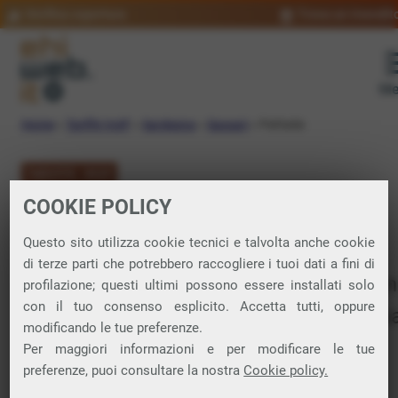
Verifica copertura
Trova un rivendit
Me
Home
»
Tariffe VoIP
»
Sardegna
»
Sassari
»
Pattada
TARIFFE VOIP
COOKIE POLICY
VoIP Pattada
Questo sito utilizza cookie tecnici e talvolta anche cookie
di terze parti che potrebbero raccogliere i tuoi dati a fini di
Telefonia VoIP Pattada (Sassari): chia
profilazione; questi ultimi possono essere installati solo
con il tuo consenso esplicito. Accetta tutti, oppure
qualsiasi numero di telefono e risparmi
modificando le tue preferenze.
con VivaVox.
Per maggiori informazioni e per modificare le tue
preferenze, puoi consultare la nostra
Cookie policy.
VivaVox è il nostro servizio di telefonia VoIP che