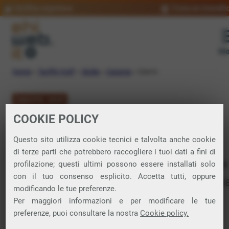
Verifica copertura
Trova un rivendit
Me
Home
»
Tariffe VoIP
»
Sicilia
»
Catania
»
Giarre
TARIFFE VOIP
COOKIE POLICY
VoIP Giarre
Questo sito utilizza cookie tecnici e talvolta anche cookie
di terze parti che potrebbero raccogliere i tuoi dati a fini di
Telefonia VoIP Giarre (Catania): chiama
profilazione; questi ultimi possono essere installati solo
con il tuo consenso esplicito. Accetta tutti, oppure
qualsiasi numero di telefono e risparmi
modificando le tue preferenze.
con VivaVox.
Per maggiori informazioni e per modificare le tue
preferenze, puoi consultare la nostra
Cookie policy.
VivaVox è il nostro servizio di telefonia VoIP che