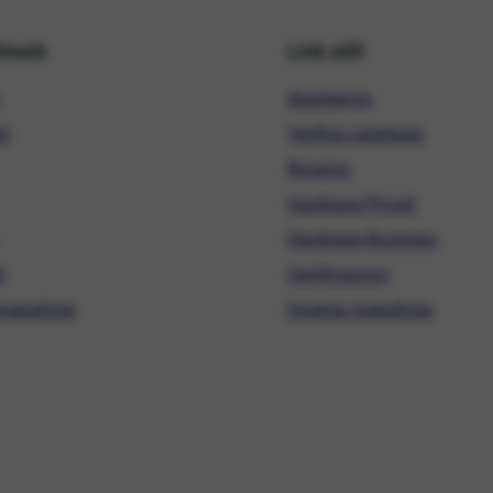
hiweb
Link utili
Assistenza
ni
Verifica copertura
Ricarica
Hardware Privati
Hardware Business
i
Certificazioni
ivenditore
Diventa rivenditore