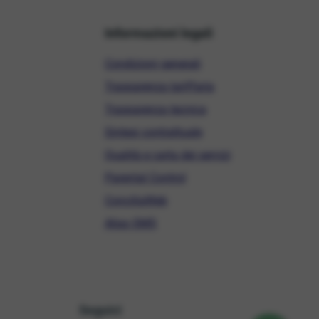
Informazioni legali
Condizioni generali
Trasparenza tariffaria
Trasparenza tecnica
Sintesi contrattuale
Qualità e carta dei servizi
Parental Control
ConciliaWeb
Alias SMS
Seguici