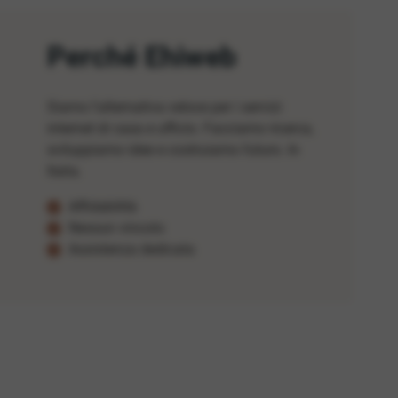
Perché Ehiweb
Siamo l'alternativa veloce per i servizi
internet di casa e ufficio. Facciamo ricerca,
sviluppiamo idee e costruiamo futuro. In
Italia.
Affidabilità
Nessun vincolo
Assistenza dedicata