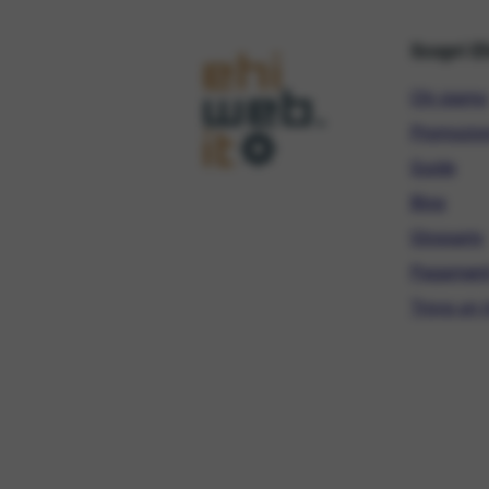
Scopri E
Chi siamo
Promozio
Guide
Blog
Glossario
Pagament
Trova un r