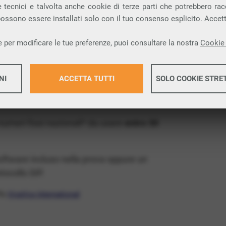
ia VoIP che permette di
telefonare via
 tecnici e talvolta anche cookie di terze parti che potrebbero racco
 possono essere installati solo con il tuo consenso esplicito. Accet
rovincia di Catania e nella tua città:
 per modificare le tue preferenze, puoi consultare la nostra
Cookie 
x Free
, un numero telefonico gratis della tua
NI
ACCETTA TUTTI
SOLO COOKIE STRE
atis e senza impegno
: basta avere una linea
Maggiori 
 numeri fissi nazionali* da usare
entro 30
Maggiori 
software incluso nella prova oppure un
ocollo SIP.
ffa
VivaVox International