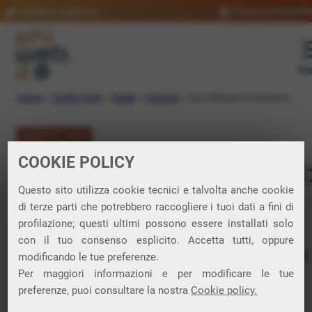
Verifica copertura
Trova un rivendit
Me
Home
»
Tariffe VoIP
»
Sicilia
»
Catania
»
San Michele di Ganzaria
TARIFFE VOIP
COOKIE POLICY
VoIP San Michele d
Questo sito utilizza cookie tecnici e talvolta anche cookie
Ganzaria
di terze parti che potrebbero raccogliere i tuoi dati a fini di
profilazione; questi ultimi possono essere installati solo
con il tuo consenso esplicito. Accetta tutti, oppure
Telefonia VoIP San Michele di Ganzaria
modificando le tue preferenze.
Per maggiori informazioni e per modificare le tue
(Catania): chiama qualsiasi numero di
preferenze, puoi consultare la nostra
Cookie policy.
telefono e risparmia con VivaVox.