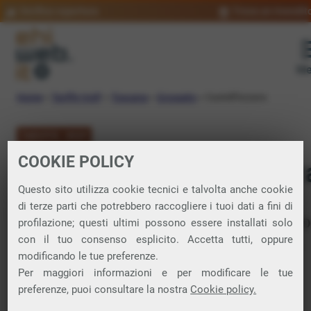
Verifica copertura
Trova un rivendit
Me
Home
»
Tariffe VoIP
»
Toscana
»
Grosseto
»
Castell’Azzara
TARIFFE VOIP
COOKIE POLICY
VoIP Castell’Azzar
Questo sito utilizza cookie tecnici e talvolta anche cookie
di terze parti che potrebbero raccogliere i tuoi dati a fini di
Telefonia VoIP Castell’Azzara (Grosseto
profilazione; questi ultimi possono essere installati solo
con il tuo consenso esplicito. Accetta tutti, oppure
chiama qualsiasi numero di telefono e
modificando le tue preferenze.
risparmia con VivaVox.
Per maggiori informazioni e per modificare le tue
preferenze, puoi consultare la nostra
Cookie policy.
VivaVox è il nostro servizio di telefonia VoIP che