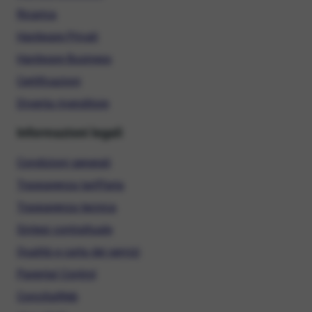
Ricarica
Hardware Privati
Hardware Business
Certificazioni
Diventa rivenditore
Informazioni legali
Condizioni generali
Trasparenza tariffaria
Trasparenza tecnica
Sintesi contrattuale
Qualità e carta dei servizi
Parental Control
ConciliaWeb