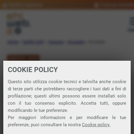
Verifica copertura
Trova un rivendit
Me
Home
»
Tariffe VoIP
»
Toscana
»
Grosseto
»
Grosseto
TARIFFE VOIP
COOKIE POLICY
VoIP Grosseto
Questo sito utilizza cookie tecnici e talvolta anche cookie
di terze parti che potrebbero raccogliere i tuoi dati a fini di
Telefonia VoIP Grosseto (Grosseto):
profilazione; questi ultimi possono essere installati solo
con il tuo consenso esplicito. Accetta tutti, oppure
chiama qualsiasi numero di telefono e
modificando le tue preferenze.
risparmia con VivaVox.
Per maggiori informazioni e per modificare le tue
preferenze, puoi consultare la nostra
Cookie policy.
VivaVox è il nostro servizio di telefonia VoIP che