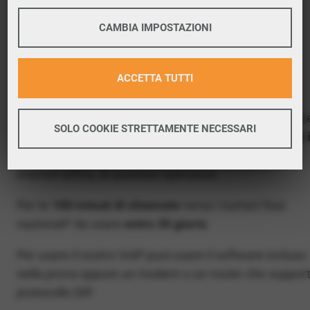
permette di
telefonare via internet
risparmiando
COOKIE TECNICI
CAMBIA IMPOSTAZIONI
moltissimo.
Il nostro VoIP è attivabile anche nella provincia di
PERFORMANCE
ACCETTA TUTTI
Grosseto e nella tua città: Grosseto.
Maggiori informazioni
Per questo abbiamo pensato a
VivaVox Free
, un num
Google Tag Manager
SOLO COOKIE STRETTAMENTE NECESSARI
telefonico gratis della tua città Grosseto, per
provare i
Google Analitycs
PROFILAZIONE
VoIP gratis e senza impegno
: basta avere una linea
Maggiori informazioni
internet attiva, di qualsiasi operatore.
Facebook
Per te
100 minuti di chiamate
verso i numeri fissi
Twitter
nazionali* da usare
entro 30 giorni.
Google Remarketing
Per usare il nostro VoIP puoi usare il software incluso
nella prova oppure un modem o un router che supporta
protocollo SIP.