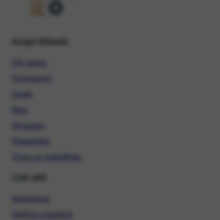
Scopri Ehiweb
Chi siamo
Promozioni
Guide
Blog
Glossario
Pagamenti
Trova un rivenditore
Link utili
Assistenza
Verifica copertura