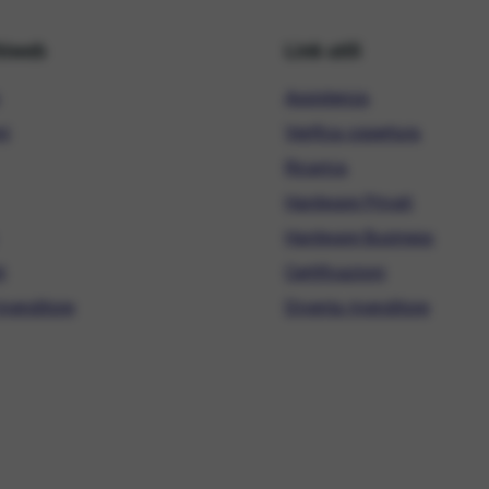
hiweb
Link utili
Assistenza
ni
Verifica copertura
Ricarica
Hardware Privati
Hardware Business
i
Certificazioni
ivenditore
Diventa rivenditore