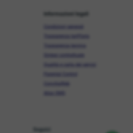
Informazioni legali
Condizioni generali
Trasparenza tariffaria
Trasparenza tecnica
Sintesi contrattuale
Qualità e carta dei servizi
Parental Control
ConciliaWeb
Alias SMS
Seguici