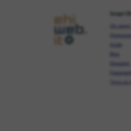
Scopri E
Chi siamo
Promozio
Guide
Blog
Glossario
Pagament
Trova un r