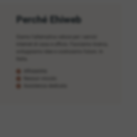
Perché Ehiweb
Siamo l'alternativa veloce per i servizi
internet di casa e ufficio. Facciamo ricerca,
sviluppiamo idee e costruiamo futuro. In
Italia.
Affidabilità
Nessun vincolo
Assistenza dedicata