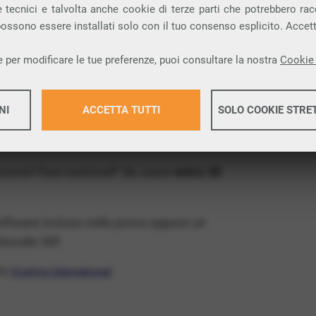
ia VoIP che permette di
telefonare via
 tecnici e talvolta anche cookie di terze parti che potrebbero racco
 possono essere installati solo con il tuo consenso esplicito. Accet
provincia di Grosseto e nella tua città:
 per modificare le tue preferenze, puoi consultare la nostra
Cookie 
x Free
, un numero telefonico gratis della tua
NI
ACCETTA TUTTI
SOLO COOKIE STRE
P gratis e senza impegno
: basta avere una
tore.
Maggiori 
 numeri fissi nazionali* da usare
entro 30
Maggiori 
software incluso nella prova oppure un
ocollo SIP.
ffa
VivaVox International