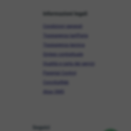
Informazioni legali
Condizioni generali
Trasparenza tariffaria
Trasparenza tecnica
Sintesi contrattuale
Qualità e carta dei servizi
Parental Control
ConciliaWeb
Alias SMS
Seguici