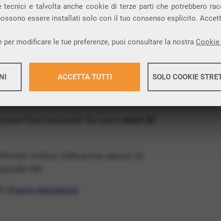
ia VoIP che permette di
telefonare via
 tecnici e talvolta anche cookie di terze parti che potrebbero racco
 possono essere installati solo con il tuo consenso esplicito. Accet
provincia di Massa-Carrara e nella tua città:
 per modificare le tue preferenze, puoi consultare la nostra
Cookie 
x Free
, un numero telefonico gratis della tua
NI
ACCETTA TUTTI
SOLO COOKIE STRE
tis e senza impegno
: basta avere una linea
Maggiori 
 numeri fissi nazionali* da usare
entro 30
Maggiori 
software incluso nella prova oppure un
ocollo SIP.
ffa
VivaVox International