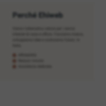
Perché Ehiweb
Siamo l'alternativa veloce per i servizi
internet di casa e ufficio. Facciamo ricerca,
sviluppiamo idee e costruiamo futuro. In
Italia.
Affidabilità
Nessun vincolo
Assistenza dedicata