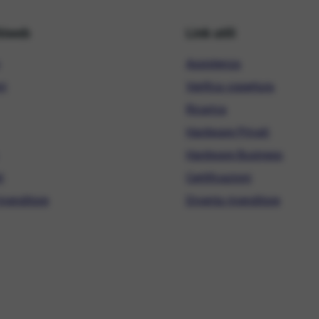
hiweb
Link utili
Assistenza
ni
Verifica copertura
Ricarica
Hardware Privati
Hardware Business
i
Certificazioni
ivenditore
Diventa rivenditore