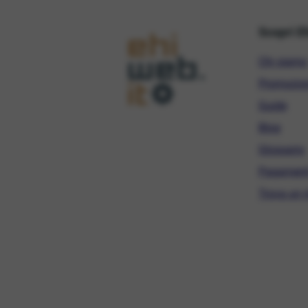
Scopri E
Chi siamo
Promozio
Guide
Blog
Glossario
Pagament
Trova un r