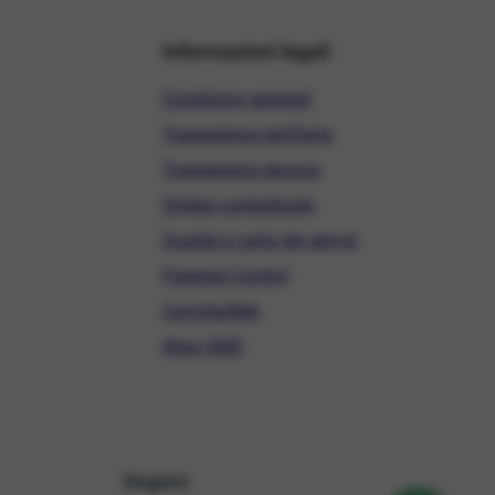
Informazioni legali
Condizioni generali
Trasparenza tariffaria
Trasparenza tecnica
Sintesi contrattuale
Qualità e carta dei servizi
Parental Control
ConciliaWeb
Alias SMS
Seguici