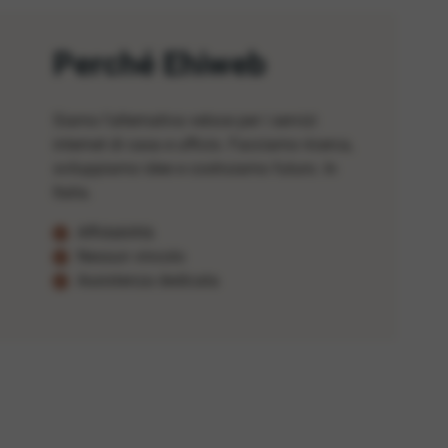
Perché Ehiweb
Siamo l'alternativa veloce per i servizi
internet di casa e ufficio. Facciamo ricerca,
sviluppiamo idee e costruiamo futuro. In
Italia.
Affidabilità
Nessun vincolo
Assistenza dedicata