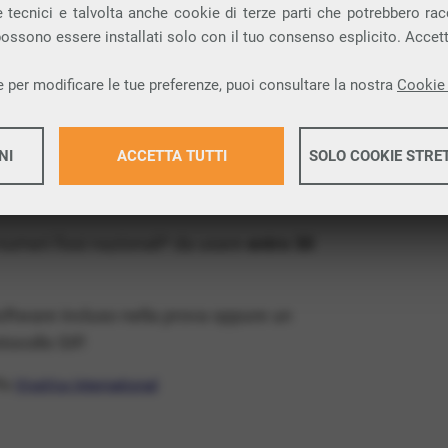
ia VoIP che permette di
telefonare via
 tecnici e talvolta anche cookie di terze parti che potrebbero racco
 possono essere installati solo con il tuo consenso esplicito. Accet
provincia di Massa-Carrara e nella tua città:
 per modificare le tue preferenze, puoi consultare la nostra
Cookie 
x Free
, un numero telefonico gratis della tua
NI
ACCETTA TUTTI
SOLO COOKIE STRE
atis e senza impegno
: basta avere una linea
Maggiori 
 numeri fissi nazionali* da usare
entro 30
Maggiori 
software incluso nella prova oppure un
ocollo SIP.
ffa
VivaVox International