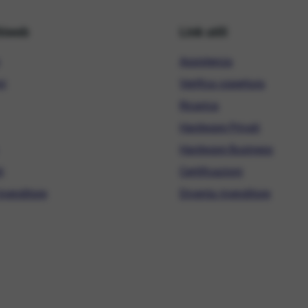
hiweb
Link utili
Assistenza
ni
Verifica copertura
Ricarica
Hardware Privati
Hardware Business
i
Certificazioni
ivenditore
Diventa rivenditore