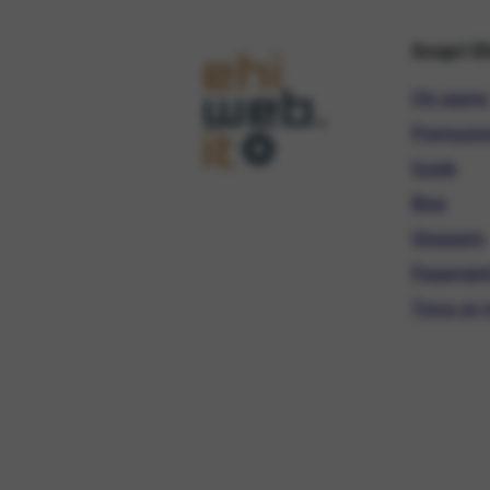
Scopri E
Chi siamo
Promozio
Guide
Blog
Glossario
Pagament
Trova un r