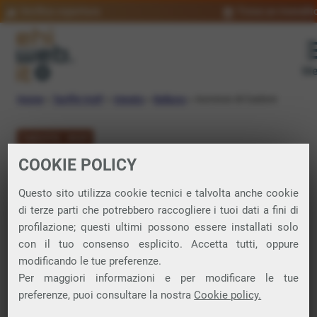
Verifica copertura
Trova un rivendit
Me
Home
»
Tariffe VoIP
»
Veneto
»
Belluno
»
Auronzo di Cadore
TARIFFE VOIP
COOKIE POLICY
VoIP Auronzo di
Questo sito utilizza cookie tecnici e talvolta anche cookie
Cadore
di terze parti che potrebbero raccogliere i tuoi dati a fini di
profilazione; questi ultimi possono essere installati solo
con il tuo consenso esplicito. Accetta tutti, oppure
Telefonia VoIP Auronzo di Cadore
modificando le tue preferenze.
Per maggiori informazioni e per modificare le tue
(Belluno): chiama qualsiasi numero di
preferenze, puoi consultare la nostra
Cookie policy.
telefono e risparmia con VivaVox.