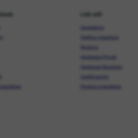
hiweb
Link utili
Assistenza
ni
Verifica copertura
Ricarica
Hardware Privati
Hardware Business
i
Certificazioni
ivenditore
Diventa rivenditore