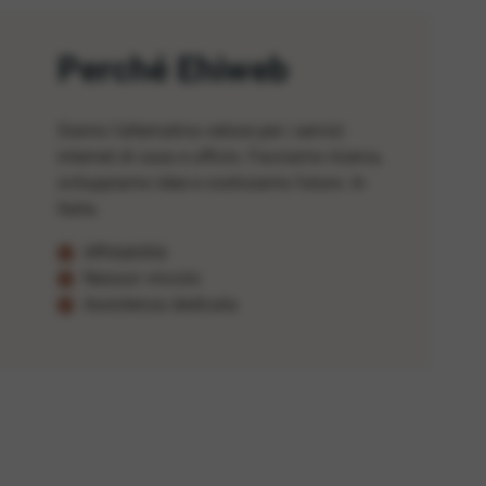
Perché Ehiweb
Siamo l'alternativa veloce per i servizi
internet di casa e ufficio. Facciamo ricerca,
sviluppiamo idee e costruiamo futuro. In
Italia.
Affidabilità
Nessun vincolo
Assistenza dedicata