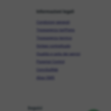
Informazioni legali
Condizioni generali
Trasparenza tariffaria
Trasparenza tecnica
Sintesi contrattuale
Qualità e carta dei servizi
Parental Control
ConciliaWeb
Alias SMS
Seguici