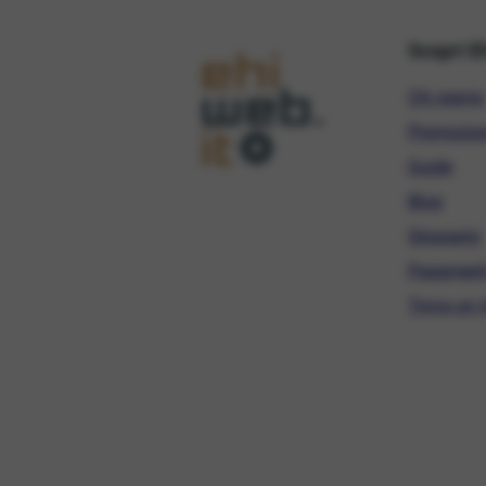
Scopri E
Chi siamo
Promozio
Guide
Blog
Glossario
Pagament
Trova un r