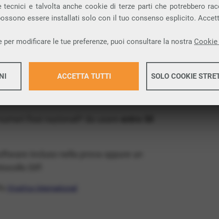
ia VoIP che permette di
telefonare via
 tecnici e talvolta anche cookie di terze parti che potrebbero racco
 possono essere installati solo con il tuo consenso esplicito. Accet
provincia di Belluno e nella tua città: Cibiana
 per modificare le tue preferenze, puoi consultare la nostra
Cookie 
x Free
, un numero telefonico gratis della tua
NI
ACCETTA TUTTI
SOLO COOKIE STRE
 VoIP gratis e senza impegno
: basta avere
operatore.
Maggiori 
 numeri fissi nazionali* da usare
entro 30
Maggiori 
software incluso nella prova oppure un
ocollo SIP.
ffa
VivaVox International