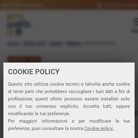
Verifica copertura
Trova un rivendit
Me
Home
»
Tariffe VoIP
»
Veneto
»
Belluno
»
Danta di Cadore
TARIFFE VOIP
COOKIE POLICY
VoIP Danta di
Questo sito utilizza cookie tecnici e talvolta anche cookie
Cadore
di terze parti che potrebbero raccogliere i tuoi dati a fini di
profilazione; questi ultimi possono essere installati solo
con il tuo consenso esplicito. Accetta tutti, oppure
Telefonia VoIP Danta di Cadore (Belluno
modificando le tue preferenze.
Per maggiori informazioni e per modificare le tue
chiama qualsiasi numero di telefono e
preferenze, puoi consultare la nostra
Cookie policy.
risparmia con VivaVox.