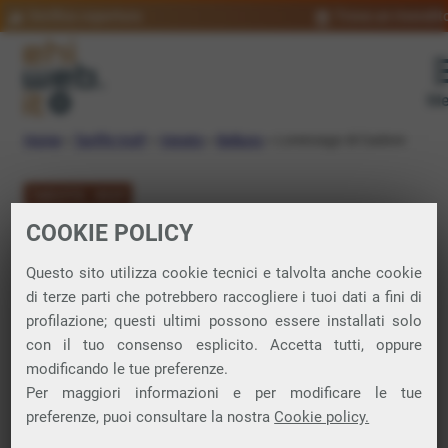
Verifica copertura
Trova un rivendit
Me
Home
»
Tariffe VoIP
»
Veneto
»
Belluno
»
Lorenzago di Cadore
TARIFFE VOIP
COOKIE POLICY
VoIP Lorenzago di
Questo sito utilizza cookie tecnici e talvolta anche cookie
Cadore
di terze parti che potrebbero raccogliere i tuoi dati a fini di
profilazione; questi ultimi possono essere installati solo
con il tuo consenso esplicito. Accetta tutti, oppure
Telefonia VoIP Lorenzago di Cadore
modificando le tue preferenze.
Per maggiori informazioni e per modificare le tue
(Belluno): chiama qualsiasi numero di
preferenze, puoi consultare la nostra
Cookie policy.
telefono e risparmia con VivaVox.