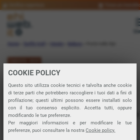
Verifica copertura
Trova un rivendit
Me
Home
»
Tariffe VoIP
»
Veneto
»
Belluno
»
Ponte nelle Alpi
TARIFFE VOIP
COOKIE POLICY
VoIP Ponte nelle
Questo sito utilizza cookie tecnici e talvolta anche cookie
Alpi
di terze parti che potrebbero raccogliere i tuoi dati a fini di
profilazione; questi ultimi possono essere installati solo
con il tuo consenso esplicito. Accetta tutti, oppure
Telefonia VoIP Ponte nelle Alpi (Belluno
modificando le tue preferenze.
Per maggiori informazioni e per modificare le tue
chiama qualsiasi numero di telefono e
preferenze, puoi consultare la nostra
Cookie policy.
risparmia con VivaVox.